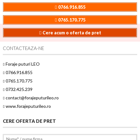
0766.916.855
0765.170.775
Cere acum o oferta de pret
CONTACTEAZA-NE
Foraje puturi LEO
0766.916.855
0765.170.775
0732.425.239
contact@forajeputurileo.ro
www.forajeputurileo.ro
CERE OFERTA DE PRET