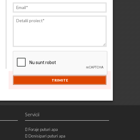
Servicii
Foraje puturi apa
Denisipari puturi apa