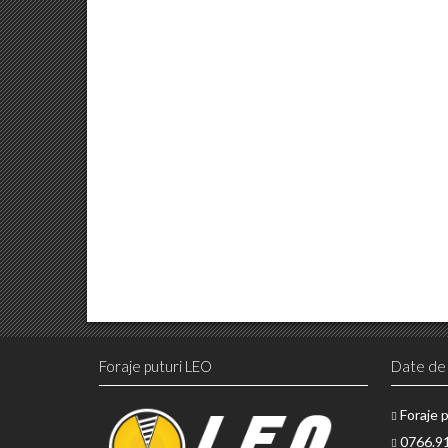
Foraje puturi LEO
Date de
Foraje 
0766.9