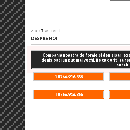
Acasa
Despre noi
DESPRE NOI
Compania noastra de foraje si denisipari exec
denisipati un put mai vechi, fie ca doriti sa r
notabil
0766.916.855
0766.916.855