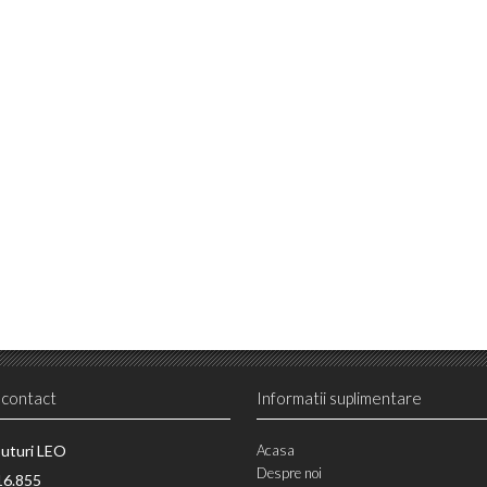
 contact
Informatii suplimentare
puturi LEO
Acasa
Despre noi
16.855