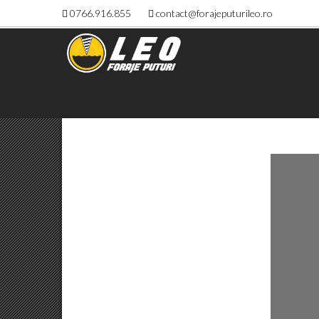
0766.916.855
contact@forajeputurileo.ro