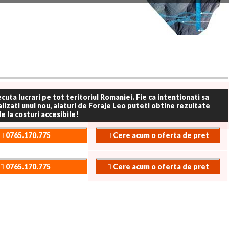
uta lucrari pe tot teritoriul Romaniei. Fie ca intentionati sa
ealizati unul nou, alaturi de Foraje Leo puteti obtine rezultate
e la costuri accesibile!
0765.170.775
Cere acum o oferta de pret
0765.170.775
Cere acum o oferta de pret