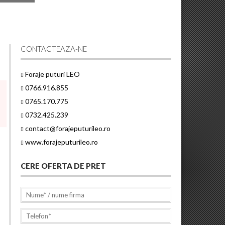
CONTACTEAZA-NE
Foraje puturi LEO
0766.916.855
0765.170.775
0732.425.239
contact@forajeputurileo.ro
www.forajeputurileo.ro
CERE OFERTA DE PRET